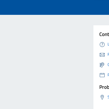
Cont
Prob