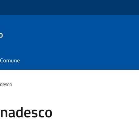
o
il Comune
adesco
pinadesco