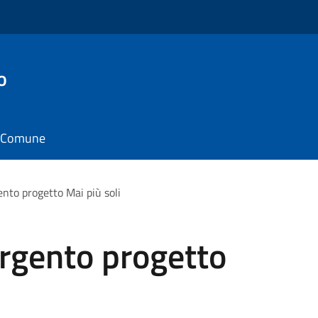
o
il Comune
gento progetto Mai più soli
'Argento progetto