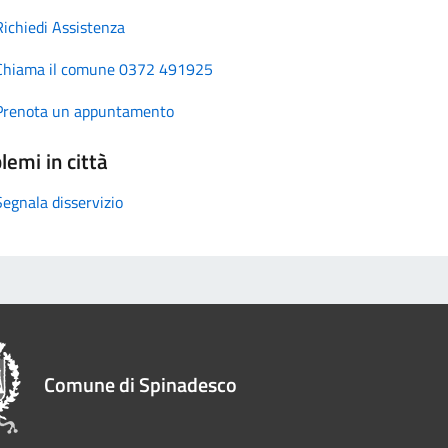
Richiedi Assistenza
Chiama il comune 0372 491925
Prenota un appuntamento
lemi in città
Segnala disservizio
Comune di Spinadesco