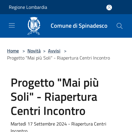
Salta al contenuto principale
Regione Lombardia
Comune di Spinadesco
Home
>
Novità
>
Avvisi
>
Progetto "Mai più Soli" - Riapertura Centri Incontro
Progetto "Mai più
Soli" - Riapertura
Centri Incontro
Martedì 17 Settembre 2024 - Riapertura Centri
Incontro