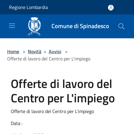
Salta al contenuto principale
Regione Lombardia
Comune di Spinadesco
Home
>
Novità
>
Avvisi
>
Offerte di lavoro del Centro per L'impiego
Offerte di lavoro del
Centro per L'impiego
Offerte di lavoro del Centro per L'impiego
Data :