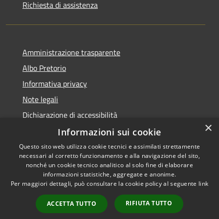
Richiesta di assistenza
Amministrazione trasparente
Albo Pretorio
Informativa privacy
Note legali
Dichiarazione di accessibilità
×
Informazioni sui cookie
Questo sito web utilizza cookie tecnici e assimilati strettamente
necessari al corretto funzionamento e alla navigazione del sito,
RSS
Copyright © 2026 • Comune di
nonché un cookie tecnico analitico al solo fine di elaborare
Accessibilità
informazioni statistiche, aggregate e anonime.
Spinadesco • Powered by
Per maggiori dettagli, può consultare la cookie policy al seguente
link
Privacy
Municipium
Accesso
•
Cookie
redazione
RIFIUTA TUTTO
ACCETTA TUTTO
Mappa del sito