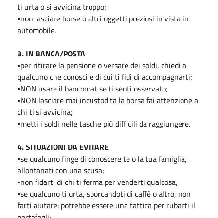
ti urta o si avvicina troppo;
▪️non lasciare borse o altri oggetti preziosi in vista in
automobile.
3. IN BANCA/POSTA
▪️per ritirare la pensione o versare dei soldi, chiedi a
qualcuno che conosci e di cui ti fidi di accompagnarti;
▪️NON usare il bancomat se ti senti osservato;
▪️NON lasciare mai incustodita la borsa fai attenzione a
chi ti si avvicina;
▪️metti i soldi nelle tasche più difficili da raggiungere.
4. SITUAZIONI DA EVITARE
▪️se qualcuno finge di conoscere te o la tua famiglia,
allontanati con una scusa;
▪️non fidarti di chi ti ferma per venderti qualcosa;
▪️se qualcuno ti urta, sporcandoti di caffè o altro, non
farti aiutare: potrebbe essere una tattica per rubarti il
portafogli;