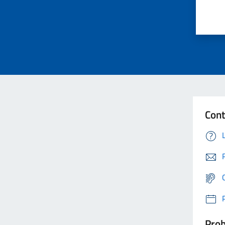
Cont
Prob