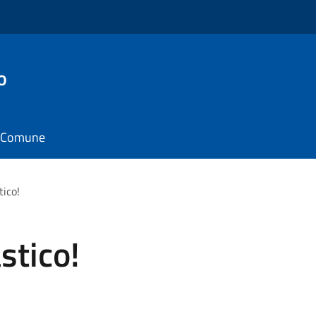
o
il Comune
ico!
stico!