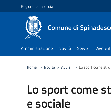
Salta al contenuto principale
Regione Lombardia
Comune di Spinadesc
Amministrazione
Novità
Servizi
Vivere 
Home
>
Novità
>
Avvisi
>
Lo sport come stru
Lo sport come s
e sociale