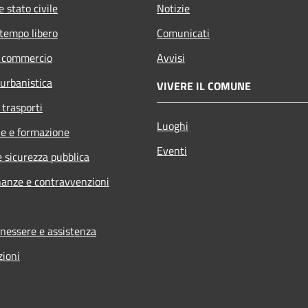
 stato civile
Notizie
 tempo libero
Comunicati
e commercio
Avvisi
 urbanistica
VIVERE IL COMUNE
 trasporti
Luoghi
e e formazione
Eventi
e sicurezza pubblica
inanze e contravvenzioni
enessere e assistenza
zioni