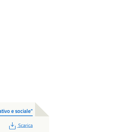
ivo e sociale"
PDF
Scarica