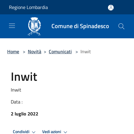
Salta al contenuto principale
Regione Lombardia
Comune di Spinadesco
Home
>
Novità
>
Comunicati
>
Inwit
Inwit
Inwit
Data :
2 luglio 2022
Condividi
Vedi azioni